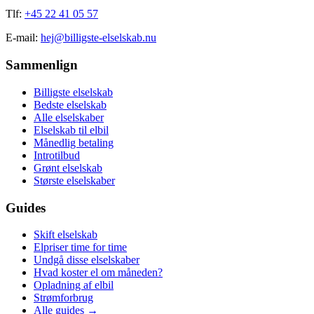
Tlf:
+45 22 41 05 57
E-mail:
hej@billigste-elselskab.nu
Sammenlign
Billigste elselskab
Bedste elselskab
Alle elselskaber
Elselskab til elbil
Månedlig betaling
Introtilbud
Grønt elselskab
Største elselskaber
Guides
Skift elselskab
Elpriser time for time
Undgå disse elselskaber
Hvad koster el om måneden?
Opladning af elbil
Strømforbrug
Alle guides →