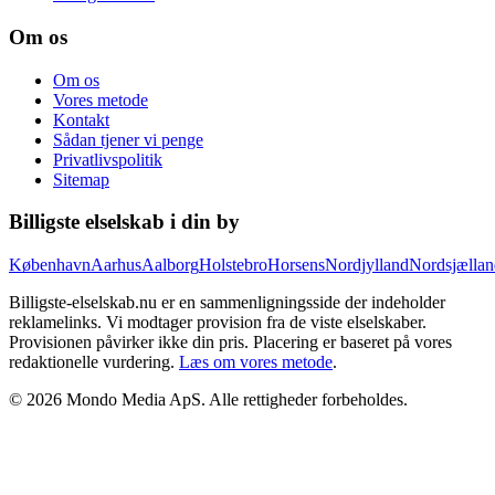
Om os
Om os
Vores metode
Kontakt
Sådan tjener vi penge
Privatlivspolitik
Sitemap
Billigste elselskab i din by
København
Aarhus
Aalborg
Holstebro
Horsens
Nordjylland
Nordsjællan
Billigste-elselskab.nu er en sammenligningsside der indeholder
reklamelinks. Vi modtager provision fra de viste elselskaber.
Provisionen påvirker ikke din pris. Placering er baseret på vores
redaktionelle vurdering.
Læs om vores metode
.
©
2026
Mondo Media ApS
. Alle rettigheder forbeholdes.