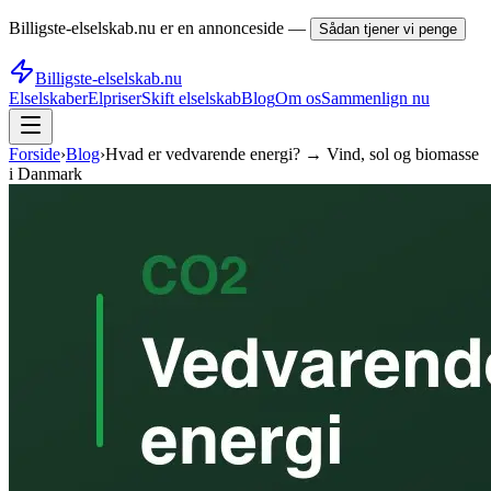
Billigste-elselskab.nu er en annonceside —
Sådan tjener vi penge
Billigste-elselskab.nu
Elselskaber
Elpriser
Skift elselskab
Blog
Om os
Sammenlign nu
Forside
›
Blog
›
Hvad er vedvarende energi? → Vind, sol og biomasse
i Danmark