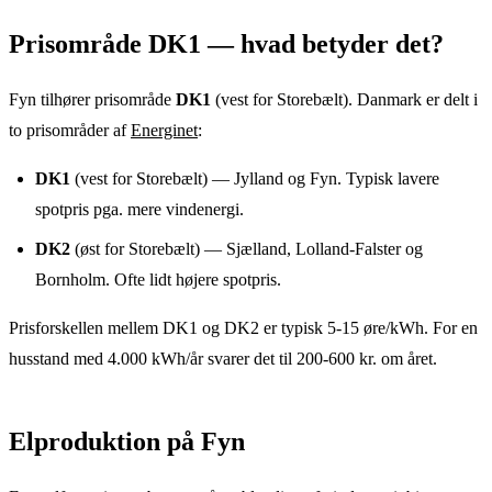
Prisområde
DK1
— hvad betyder det?
Fyn
tilhører prisområde
DK1
(
vest for Storebælt
). Danmark er delt i
to prisområder af
Energinet
:
DK1
(vest for Storebælt) — Jylland og Fyn. Typisk lavere
spotpris pga. mere vindenergi.
DK2
(øst for Storebælt) — Sjælland, Lolland-Falster og
Bornholm. Ofte lidt højere spotpris.
Prisforskellen mellem DK1 og DK2 er typisk 5-15 øre/kWh. For en
husstand med 4.000 kWh/år svarer det til 200-600 kr. om året.
Elproduktion
på
Fyn