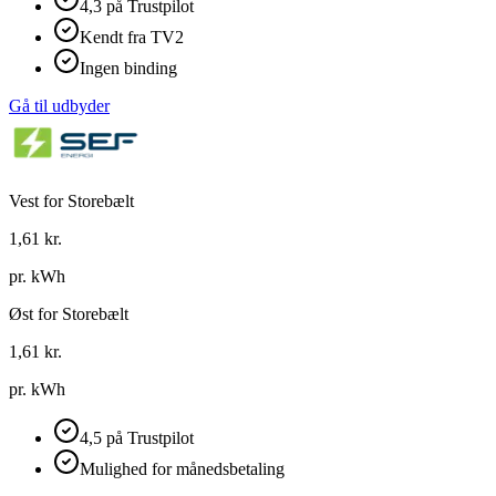
4,3 på Trustpilot
Kendt fra TV2
Ingen binding
Gå til udbyder
Vest for Storebælt
1,61
kr.
pr. kWh
Øst for Storebælt
1,61
kr.
pr. kWh
4,5 på Trustpilot
Mulighed for månedsbetaling