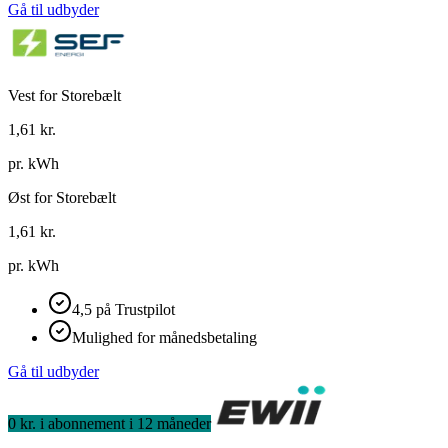
Gå til udbyder
Vest for Storebælt
1,61
kr.
pr. kWh
Øst for Storebælt
1,61
kr.
pr. kWh
4,5 på Trustpilot
Mulighed for månedsbetaling
Gå til udbyder
0 kr. i abonnement i 12 måneder