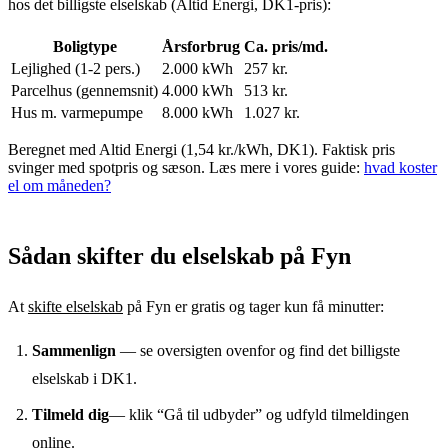
hos det billigste elselskab (
Altid Energi
,
DK1
-pris):
Boligtype
Årsforbrug
Ca. pris/md.
Lejlighed (1-2 pers.)
2.000 kWh
257
kr.
Parcelhus (gennemsnit)
4.000 kWh
513
kr.
Hus m. varmepumpe
8.000 kWh
1.027
kr.
Beregnet med
Altid Energi
(
1,54
kr./kWh,
DK1
). Faktisk pris
svinger med spotpris og sæson. Læs mere i vores guide:
hvad koster
el om måneden?
Sådan skifter du elselskab
på
Fyn
At
skifte elselskab
på
Fyn
er gratis og tager kun få minutter:
Sammenlign
— se oversigten ovenfor og find det billigste
elselskab i
DK1
.
Tilmeld dig
— klik “Gå til udbyder” og udfyld tilmeldingen
online.