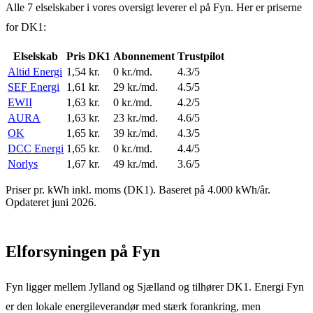
Alle 7 elselskaber i vores oversigt leverer el
på
Fyn
. Her er priserne
for
DK1
:
Elselskab
Pris
DK1
Abonnement
Trustpilot
Altid Energi
1,54
kr.
0 kr./md.
4.3/5
SEF Energi
1,61
kr.
29 kr./md.
4.5/5
EWII
1,63
kr.
0 kr./md.
4.2/5
AURA
1,63
kr.
23 kr./md.
4.6/5
OK
1,65
kr.
39 kr./md.
4.3/5
DCC Energi
1,65
kr.
0 kr./md.
4.4/5
Norlys
1,67
kr.
49 kr./md.
3.6/5
Priser pr. kWh inkl. moms (
DK1
). Baseret på 4.000 kWh/år.
Opdateret juni 2026.
Elforsyningen
på
Fyn
Fyn ligger mellem Jylland og Sjælland og tilhører DK1. Energi Fyn
er den lokale energileverandør med stærk forankring, men