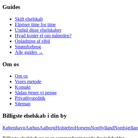
Guides
Skift elselskab
Elpriser time for time
Undgå disse elselskaber
Hvad koster el om måneden?
Opladning af elbil
Strømforbrug
Alle guides →
Om os
Om os
Vores metode
Kontakt
Sådan tjener vi penge
Privatlivspolitik
Sitemap
Billigste elselskab i din by
København
Aarhus
Aalborg
Holstebro
Horsens
Nordjylland
Nordsjællan