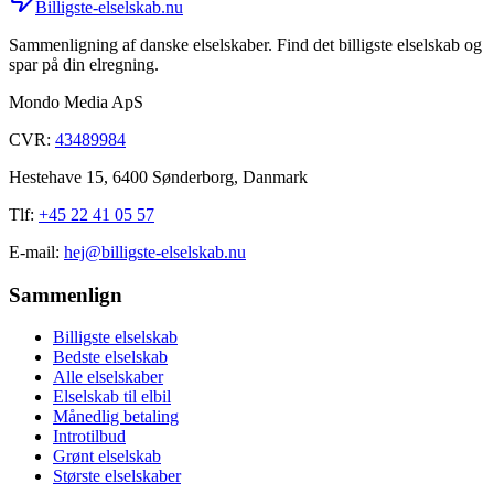
Billigste-elselskab.nu
Sammenligning af danske elselskaber. Find det billigste elselskab og
spar på din elregning.
Mondo Media ApS
CVR:
43489984
Hestehave 15, 6400 Sønderborg, Danmark
Tlf:
+45 22 41 05 57
E-mail:
hej@billigste-elselskab.nu
Sammenlign
Billigste elselskab
Bedste elselskab
Alle elselskaber
Elselskab til elbil
Månedlig betaling
Introtilbud
Grønt elselskab
Største elselskaber