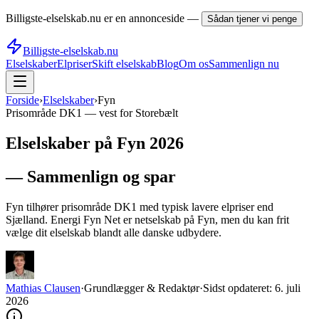
Billigste-elselskab.nu er en annonceside —
Sådan tjener vi penge
Billigste-elselskab.nu
Elselskaber
Elpriser
Skift elselskab
Blog
Om os
Sammenlign nu
Forside
›
Elselskaber
›
Fyn
Prisområde
DK1
—
vest for Storebælt
Elselskaber på Fyn 2026
— Sammenlign og spar
Fyn tilhører prisområde DK1 med typisk lavere elpriser end
Sjælland. Energi Fyn Net er netselskab på Fyn, men du kan frit
vælge dit elselskab blandt alle danske udbydere.
Mathias Clausen
·
Grundlægger & Redaktør
·
Sidst opdateret:
6. juli
2026