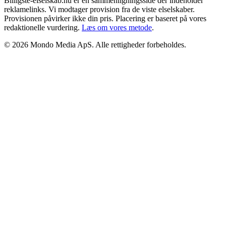
Billigste-elselskab.nu er en sammenligningsside der indeholder
reklamelinks. Vi modtager provision fra de viste elselskaber.
Provisionen påvirker ikke din pris. Placering er baseret på vores
redaktionelle vurdering.
Læs om vores metode
.
©
2026
Mondo Media ApS
. Alle rettigheder forbeholdes.