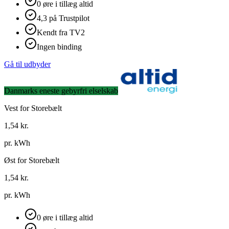
0 øre i tillæg altid
4,3 på Trustpilot
Kendt fra TV2
Ingen binding
Gå til udbyder
Danmarks eneste gebyrfri elselskab
Vest for Storebælt
1,54
kr.
pr. kWh
Øst for Storebælt
1,54
kr.
pr. kWh
0 øre i tillæg altid