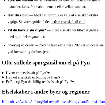
Tjek
introtilbud
— flere elselskaber tilbyder rabatter de første
måneder, f.eks. 0 kr. abonnement eller velkomstrabat.
Har du elbil?
— Med højt forbrug er valg af elselskab ekstra
vigtigt. Se vores guide til det
bedste elselskab til elbil
.
Vil du have
grøn strøm
?
— Flere elselskaber tilbyder grøn el
med oprindelsesgarantier.
Overvej solceller
— med de lave elafgifter i 2026 er solceller en
god investering for husejere.
Ofte stillede spørgsmål om el
på
Fyn
Hvem er netselskab på Fyn?
▾
Hvilket elselskab er billigst på Fyn?
▾
Er Energi Fyn det billigste elselskab på Fyn?
▾
Elselskaber i andre byer og regioner
København
Aarhus
Aalborg
Holstebro
Horsens
Nordjylland
Nordsjællan