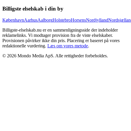
Billigste elselskab i din by
København
Aarhus
Aalborg
Holstebro
Horsens
Nordjylland
Nordsjællan
Billigste-elselskab.nu er en sammenligningsside der indeholder
reklamelinks. Vi modtager provision fra de viste elselskaber.
Provisionen påvirker ikke din pris. Placering er baseret på vores
redaktionelle vurdering.
Læs om vores metode
.
©
2026
Mondo Media ApS
. Alle rettigheder forbeholdes.