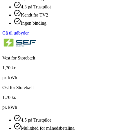
4,3 på Trustpilot
Kendt fra TV2
Ingen binding
Gå til udbyder
Vest for Storebælt
1,70
kr.
pr. kWh
Øst for Storebælt
1,70
kr.
pr. kWh
4,5 på Trustpilot
Mulighed for månedsbetaling