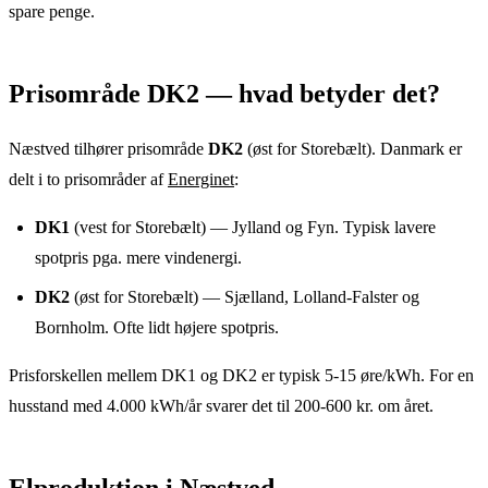
spare penge.
Prisområde
DK2
— hvad betyder det?
Næstved
tilhører prisområde
DK2
(
øst for Storebælt
). Danmark er
delt i to prisområder af
Energinet
:
DK1
(vest for Storebælt) — Jylland og Fyn. Typisk lavere
spotpris pga. mere vindenergi.
DK2
(øst for Storebælt) — Sjælland, Lolland-Falster og
Bornholm. Ofte lidt højere spotpris.
Prisforskellen mellem DK1 og DK2 er typisk 5-15 øre/kWh. For en
husstand med 4.000 kWh/år svarer det til 200-600 kr. om året.
Elproduktion
i
Næstved