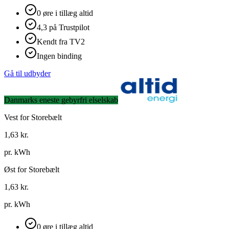
0 øre i tillæg altid
4,3 på Trustpilot
Kendt fra TV2
Ingen binding
Gå til udbyder
Danmarks eneste gebyrfri elselskab
Vest for Storebælt
1,63
kr.
pr. kWh
Øst for Storebælt
1,63
kr.
pr. kWh
0 øre i tillæg altid