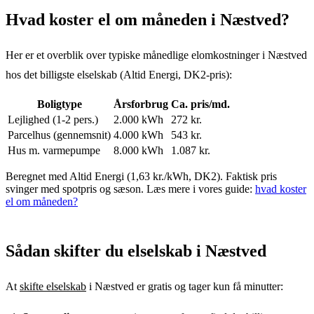
Hvad koster el om måneden
i
Næstved
?
Her er et overblik over typiske månedlige elomkostninger
i
Næstved
hos det billigste elselskab (
Altid Energi
,
DK2
-pris):
Boligtype
Årsforbrug
Ca. pris/md.
Lejlighed (1-2 pers.)
2.000 kWh
272
kr.
Parcelhus (gennemsnit)
4.000 kWh
543
kr.
Hus m. varmepumpe
8.000 kWh
1.087
kr.
Beregnet med
Altid Energi
(
1,63
kr./kWh,
DK2
). Faktisk pris
svinger med spotpris og sæson. Læs mere i vores guide:
hvad koster
el om måneden?
Sådan skifter du elselskab
i
Næstved
At
skifte elselskab
i
Næstved
er gratis og tager kun få minutter: