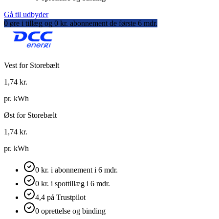
Gå til udbyder
0 øre i tillæg og 0 kr. abonnement de første 6 mdr.
Vest for Storebælt
1,74
kr.
pr. kWh
Øst for Storebælt
1,74
kr.
pr. kWh
0 kr. i abonnement i 6 mdr.
0 kr. i spottillæg i 6 mdr.
4,4 på Trustpilot
0 oprettelse og binding