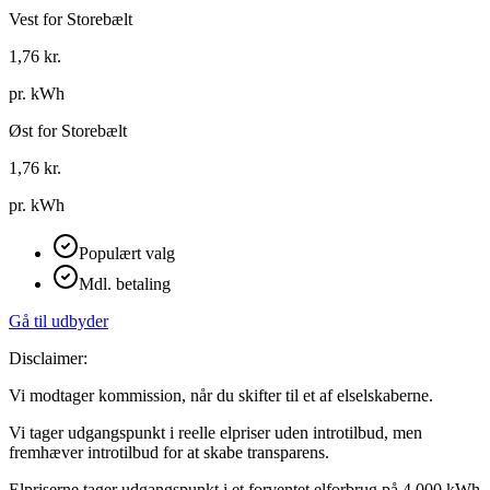
Vest for Storebælt
1,76
kr.
pr. kWh
Øst for Storebælt
1,76
kr.
pr. kWh
Populært valg
Mdl. betaling
Gå til udbyder
Disclaimer:
Vi modtager kommission, når du skifter til et af elselskaberne.
Vi tager udgangspunkt i reelle elpriser uden introtilbud, men
fremhæver introtilbud for at skabe transparens.
Elpriserne tager udgangspunkt i et forventet elforbrug på 4.000 kWh