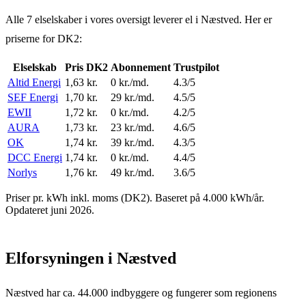
Alle 7 elselskaber i vores oversigt leverer el
i
Næstved
. Her er
priserne for
DK2
:
Elselskab
Pris
DK2
Abonnement
Trustpilot
Altid Energi
1,63
kr.
0 kr./md.
4.3/5
SEF Energi
1,70
kr.
29 kr./md.
4.5/5
EWII
1,72
kr.
0 kr./md.
4.2/5
AURA
1,73
kr.
23 kr./md.
4.6/5
OK
1,74
kr.
39 kr./md.
4.3/5
DCC Energi
1,74
kr.
0 kr./md.
4.4/5
Norlys
1,76
kr.
49 kr./md.
3.6/5
Priser pr. kWh inkl. moms (
DK2
). Baseret på 4.000 kWh/år.
Opdateret juni 2026.
Elforsyningen
i
Næstved
Næstved har ca. 44.000 indbyggere og fungerer som regionens