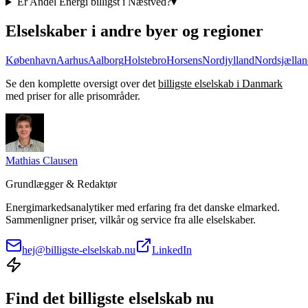
Er Andel Energi billigst i Næstved?
▾
Elselskaber i andre byer og regioner
København
Aarhus
Aalborg
Holstebro
Horsens
Nordjylland
Nordsjællan
Se den komplette oversigt over det
billigste elselskab i Danmark
med priser for alle prisområder.
Mathias Clausen
Grundlægger & Redaktør
Energimarkedsanalytiker med erfaring fra det danske elmarked.
Sammenligner priser, vilkår og service fra alle elselskaber.
hej@billigste-elselskab.nu
LinkedIn
Find det billigste elselskab nu