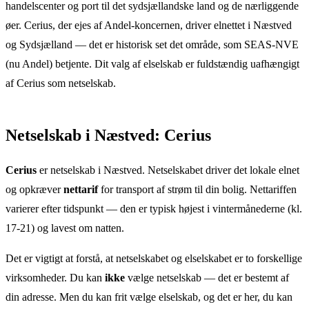
handelscenter og port til det sydsjællandske land og de nærliggende
øer. Cerius, der ejes af Andel-koncernen, driver elnettet i Næstved
og Sydsjælland — det er historisk set det område, som SEAS-NVE
(nu Andel) betjente. Dit valg af elselskab er fuldstændig uafhængigt
af Cerius som netselskab.
Netselskab
i
Næstved
:
Cerius
Cerius
er netselskab
i
Næstved
. Netselskabet driver det lokale elnet
og opkræver
nettarif
for transport af strøm til din bolig. Nettariffen
varierer efter tidspunkt — den er typisk højest i vintermånederne (kl.
17-21) og lavest om natten.
Det er vigtigt at forstå, at netselskabet og elselskabet er to forskellige
virksomheder. Du kan
ikke
vælge netselskab — det er bestemt af
din adresse. Men du kan frit vælge elselskab, og det er her, du kan