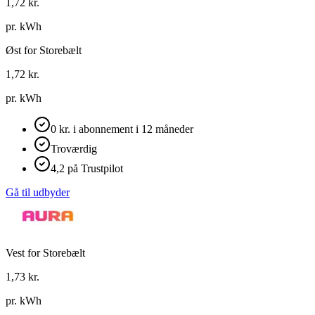
1,72
kr.
pr. kWh
Øst for Storebælt
1,72
kr.
pr. kWh
0 kr. i abonnement i 12 måneder
Troværdig
4,2 på Trustpilot
Gå til udbyder
Vest for Storebælt
1,73
kr.
pr. kWh