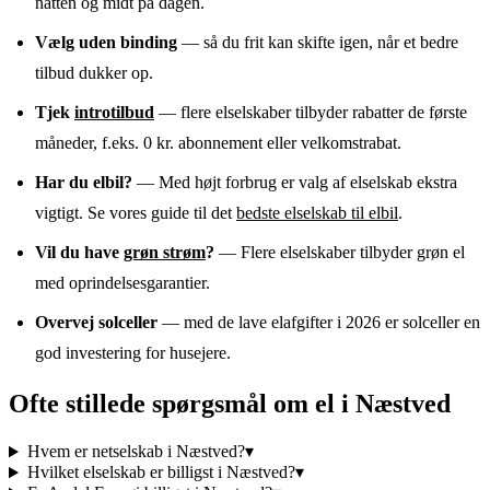
natten og midt på dagen.
Vælg uden binding
— så du frit kan skifte igen, når et bedre
tilbud dukker op.
Tjek
introtilbud
— flere elselskaber tilbyder rabatter de første
måneder, f.eks. 0 kr. abonnement eller velkomstrabat.
Har du elbil?
— Med højt forbrug er valg af elselskab ekstra
vigtigt. Se vores guide til det
bedste elselskab til elbil
.
Vil du have
grøn strøm
?
— Flere elselskaber tilbyder grøn el
med oprindelsesgarantier.
Overvej solceller
— med de lave elafgifter i 2026 er solceller en
god investering for husejere.
Ofte stillede spørgsmål om el
i
Næstved
Hvem er netselskab i Næstved?
▾
Hvilket elselskab er billigst i Næstved?
▾