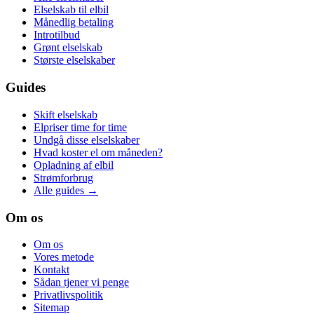
Elselskab til elbil
Månedlig betaling
Introtilbud
Grønt elselskab
Største elselskaber
Guides
Skift elselskab
Elpriser time for time
Undgå disse elselskaber
Hvad koster el om måneden?
Opladning af elbil
Strømforbrug
Alle guides →
Om os
Om os
Vores metode
Kontakt
Sådan tjener vi penge
Privatlivspolitik
Sitemap