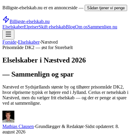
Billigste-elselskab.nu er en annonceside —
Sådan tjener vi penge
Billigste-elselskab.nu
Elselskaber
Elpriser
Skift elselskab
Blog
Om os
Sammenlign nu
Forside
›
Elselskaber
›
Næstved
Prisområde
DK2
—
øst for Storebælt
Elselskaber i Næstved 2026
— Sammenlign og spar
Næstved er Sydsjællands største by og tilhører prisområde DK2,
hvor elpriserne typisk er højere end i Jylland. Cerius er netselskab i
Næstved, men du vælger frit elselskab — og der er penge at spare
ved at sammenligne.
Mathias Clausen
·
Grundlægger & Redaktør
·
Sidst opdateret:
8.
august 2026