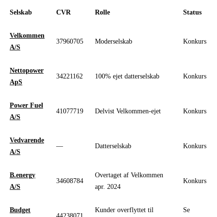
Selskab
CVR
Rolle
Status
Velkommen
37960705
Moderselskab
Konkurs
A/S
Nettopower
34221162
100% ejet datterselskab
Konkurs
ApS
Power Fuel
41077719
Delvist Velkommen-ejet
Konkurs
A/S
Vedvarende
—
Datterselskab
Konkurs
A/S
B.energy
Overtaget af Velkommen
34608784
Konkurs
A/S
apr. 2024
Budget
Kunder overflyttet til
Se
44238071