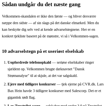
Sådan undgår du det næste gang
Velkommen-skandalen er ikke den første — og bliver desværre
næppe den sidste — af sin slags på det danske elmarked. Men du
kan beskytte dig selv ved at kende advarselstegnene. Her er en
konkret tjekliste baseret på de mønstre, vi så i Velkommen-sagen.
10 advarselstegn på et useriøst elselskab
Uopfordrede telefonopkald
— seriøse elselskaber ringer
sjældent op. Velkommen brugte dæknavnet "Dansk
Strømanalyse" til at skjule, at det var salgskald.
Ejere med tidligere konkurser
— tjek ejerne på CVR.dk. Lars
Bax Hein havde 3 tidligere konkurser med Salescorp. Det er et
gigantisk rødt flag.
Lav Trustpilot-score
— selskaber med under 3,0 på Trustpilot