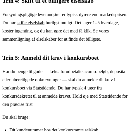
Trin 4: Skift til et billigere elselskab
Forsyningspligtige leverandører er typisk dyrere end markedsprisen.
Du bør
skifte elselskab
hurtigst muligt. Det tager 1–5 hverdage,
koster ingenting, og du kan gøre det med få klik. Se vores
sammenligning af elselskaber
for at finde det billigste.
Trin 5: Anmeld dit krav i konkursboet
Har du penge til gode — f.eks. forudbetalte aconto-beløb, deposita
eller uberettigede opkrævninger — skal du anmelde dit krav i
konkursboet via
Statstidende
. Du har typisk 4 uger fra
konkursdekretet til at anmelde kravet. Hold øje med Statstidende for
den præcise frist.
Du skal bruge:
Dit kundenummer hos det konkursramte selskab