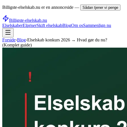
Billigste-elselskab.nu er en annonceside —
Sådan tjener vi penge
Billigste-elselskab.nu
Elselskaber
Elpriser
Skift elselskab
Blog
Om os
Sammenlign nu
Forside
›
Blog
›
Elselskab konkurs 2026 → Hvad gør du nu?
(Komplet guide)