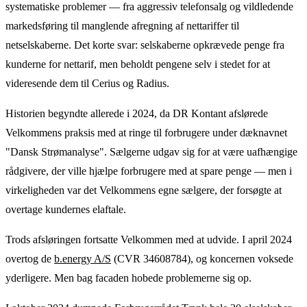
systematiske problemer — fra aggressiv telefonsalg og vildledende
markedsføring til manglende afregning af nettariffer til
netselskaberne. Det korte svar: selskaberne opkrævede penge fra
kunderne for nettarif, men beholdt pengene selv i stedet for at
videresende dem til Cerius og Radius.
Historien begyndte allerede i 2024, da DR Kontant afslørede
Velkommens praksis med at ringe til forbrugere under dæknavnet
"Dansk Strømanalyse". Sælgerne udgav sig for at være uafhængige
rådgivere, der ville hjælpe forbrugere med at spare penge — men i
virkeligheden var det Velkommens egne sælgere, der forsøgte at
overtage kundernes elaftale.
Trods afsløringen fortsatte Velkommen med at udvide. I april 2024
overtog de
b.energy A/S
(CVR 34608784), og koncernen voksede
yderligere. Men bag facaden hobede problemerne sig op.