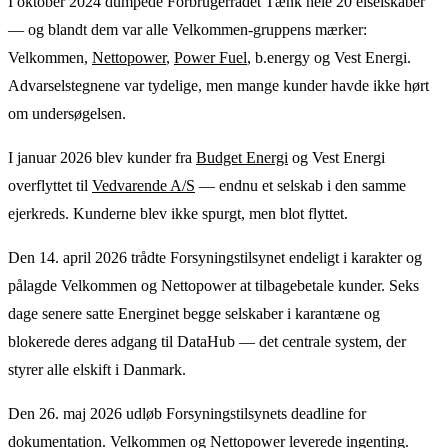
I oktober 2024 dumpede Forbrugerrådet Tænk hele 20 elselskaber
— og blandt dem var alle Velkommen-gruppens mærker:
Velkommen,
Nettopower
,
Power Fuel
, b.energy og Vest Energi.
Advarselstegnene var tydelige, men mange kunder havde ikke hørt
om undersøgelsen.
I januar 2026 blev kunder fra
Budget Energi
og Vest Energi
overflyttet til
Vedvarende A/S
— endnu et selskab i den samme
ejerkreds. Kunderne blev ikke spurgt, men blot flyttet.
Den 14. april 2026 trådte Forsyningstilsynet endeligt i karakter og
pålagde Velkommen og Nettopower at tilbagebetale kunder. Seks
dage senere satte Energinet begge selskaber i karantæne og
blokerede deres adgang til DataHub — det centrale system, der
styrer alle elskift i Danmark.
Den 26. maj 2026 udløb Forsyningstilsynets deadline for
dokumentation. Velkommen og Nettopower leverede ingenting.