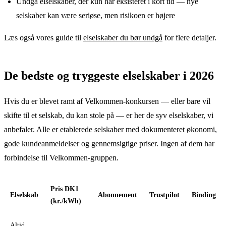
Undgå elselskaber, der kun har eksisteret i kort tid — nye
selskaber kan være seriøse, men risikoen er højere
Læs også vores guide til
elselskaber du bør undgå
for flere detaljer.
De bedste og tryggeste elselskaber i 2026
Hvis du er blevet ramt af Velkommen-konkursen — eller bare vil
skifte til et selskab, du kan stole på — er her de syv elselskaber, vi
anbefaler. Alle er etablerede selskaber med dokumenteret økonomi,
gode kundeanmeldelser og gennemsigtige priser. Ingen af dem har
forbindelse til Velkommen-gruppen.
Pris DK1
Elselskab
Abonnement
Trustpilot
Binding
(kr./kWh)
Altid