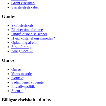
Grønt elselskab
Største elselskaber
Guides
Skift elselskab
Elpriser time for time
Undgå disse elselskaber
Hvad koster el om måneden?
Opladning af elbil
Strømforbrug
Alle guides →
Om os
Om os
Vores metode
Kontakt
Sådan tjener vi penge
Privatlivspolitik
Sitemap
Billigste elselskab i din by