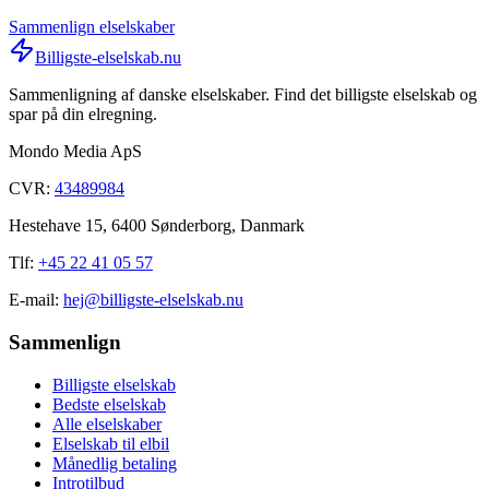
Sammenlign elselskaber
Billigste-elselskab.nu
Sammenligning af danske elselskaber. Find det billigste elselskab og
spar på din elregning.
Mondo Media ApS
CVR:
43489984
Hestehave 15, 6400 Sønderborg, Danmark
Tlf:
+45 22 41 05 57
E-mail:
hej@billigste-elselskab.nu
Sammenlign
Billigste elselskab
Bedste elselskab
Alle elselskaber
Elselskab til elbil
Månedlig betaling
Introtilbud