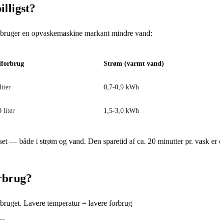
lligst?
sk bruger en opvaskemaskine markant mindre vand:
forbrug
Strøm (varmt vand)
liter
0,7-0,9 kWh
 liter
1,5-3,0 kWh
t — både i strøm og vand. Den sparetid af ca. 20 minutter pr. vask er
rbrug?
ruget. Lavere temperatur = lavere forbrug