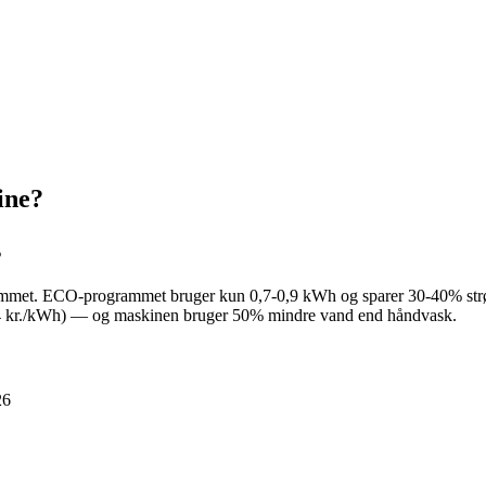
ine?
s
rammet. ECO-programmet bruger kun 0,7-0,9 kWh og sparer 30-40% st
 1,54 kr./kWh) — og maskinen bruger 50% mindre vand end håndvask.
26