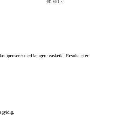
481-681 kr.
ompenserer med længere vasketid. Resultatet er:
egyldig.