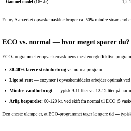
Gammel model (10+ år)
1,2-
En ny A-mærket opvaskemaskine bruger ca. 50% mindre strøm end en 
ECO vs. normal — hvor meget sparer du?
ECO-programmet er opvaskemaskinens mest energieffektive program. D
30-40% lavere strømforbrug
vs. normalprogram
Lige så rent
— enzymer i opvaskemiddelet arbejder optimalt ved
Mindre vandforbrugt
— typisk 9-11 liter vs. 12-15 liter på norm
Årlig besparelse:
60-120 kr. ved skift fra normal til ECO (5 vask
Den eneste ulempe er, at ECO-programmet tager længere tid — typisk 3-