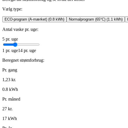
Vælg type:
ECO-program (A-mærket)
(
0.8
kWh)
Normalprogram (65°C)
(
1.1
kWh)
Antal vaske pr. uge
:
5
pr. uge
1
pr. uge
14
pr. uge
Beregnet strømforbrug:
Pr. gang
1,23
kr.
0.8
kWh
Pr. måned
27
kr.
17
kWh