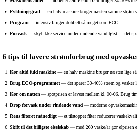
Maskinens alder
— modeller ældre end 10 år bruger 30-50% me
Fyldningsgrad
— en halv maskine bruger næsten samme strøm s
Program
— intensiv bruger dobbelt så meget som ECO
Forvask
— skyl ikke service under rindende vand først — det s
6 tips til lavere strømforbrug med opvask
Kør altid fuld maskine
— en halv maskine bruger næsten lige så 
Brug ECO-programmet
— det sparer 30-40% strøm og vasker l
Kør om natten
—
spotprisen er lavest mellem kl. 00-06
. Brug ti
Drop forvask under rindende vand
— moderne opvaskemaskiner 
Rens filteret månedligt
— et tilstoppet filter reducerer vaskekva
Skift til det
billigste elselskab
— med 260 vaske/år gør elprisen e