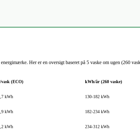
 energimærke. Her er en oversigt baseret på 5 vaske om ugen (260 vask
vask (ECO)
kWh/år (260 vaske)
0,7 kWh
130-182 kWh
0,9 kWh
182-234 kWh
1,2 kWh
234-312 kWh