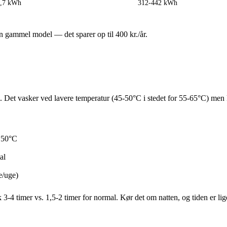
1,7 kWh
312-442 kWh
gammel model — det sparer op til 400 kr./år.
et vasker ved lavere temperatur (45-50°C i stedet for 55-65°C) men k
 50°C
al
e/uge)
4 timer vs. 1,5-2 timer for normal. Kør det om natten, og tiden er lig