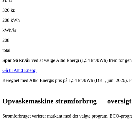
Pr. år
320
kr.
208
kWh
kWh/år
208
total
Spar
96
kr./år
ved at vælge Altid Energi (1,54 kr./kWh) frem for gen
Gå til Altid Energi
Beregnet med Altid Energis pris på
1,54
kr./kWh (DK1, juni 2026). Fak
Opvaskemaskine strømforbrug — oversigt
Strømforbruget varierer markant med det valgte program. ECO-program