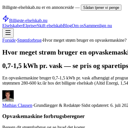
Billigste-elselskab.nu er en annonceside —
Sådan tjener vi penge
Billigste-elselskab.nu
Elselskaber
Elpriser
Skift elselskab
Blog
Om os
Sammenlign nu
Forside
›
Strømforbrug
›
Hvor meget strøm bruger en opvaskemaskine?
Hvor meget strøm bruger en opvaskemask
0,7-1,5 kWh pr. vask — se pris og sparetip
En opvaskemaskine bruger 0,7-1,5 kWh pr. vask afhængigt af prog
strømmen 280-600 kr./år hos det billigste elselskab (Altid Energi,
Mathias Clausen
·
Grundlægger & Redaktør
·
Sidst opdateret:
6. juli 20
Opvaskemaskine forbrugsberegner
Beregn dit strømforbrug og se hvad det koster