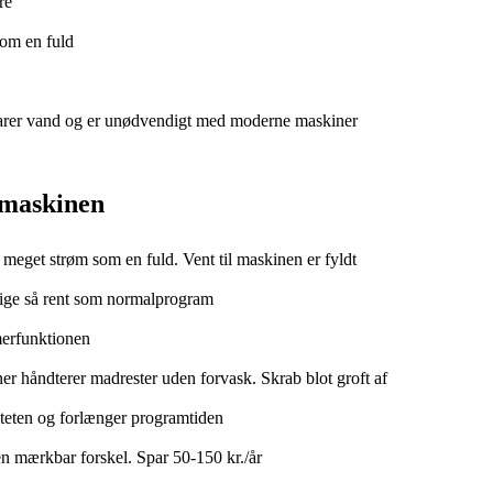
re
om en fuld
parer vand og er unødvendigt med moderne maskiner
emaskinen
meget strøm som en fuld. Vent til maskinen er fyldt
ige så rent som normalprogram
merfunktionen
håndterer madrester uden forvask. Skrab blot groft af
liteten og forlænger programtiden
n mærkbar forskel. Spar 50-150 kr./år