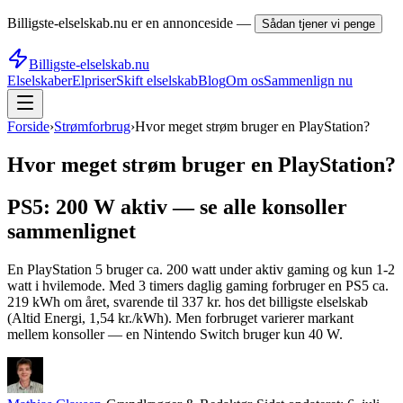
Billigste-elselskab.nu er en annonceside —
Sådan tjener vi penge
Billigste-elselskab.nu
Elselskaber
Elpriser
Skift elselskab
Blog
Om os
Sammenlign nu
Forside
›
Strømforbrug
›
Hvor meget strøm bruger en PlayStation?
Hvor meget strøm bruger en PlayStation?
PS5: 200 W aktiv — se alle konsoller
sammenlignet
En PlayStation 5 bruger ca. 200 watt under aktiv gaming og kun 1-2
watt i hvilemode. Med 3 timers daglig gaming forbruger en PS5 ca.
219 kWh om året, svarende til 337 kr. hos det billigste elselskab
(Altid Energi, 1,54 kr./kWh). Men forbruget varierer markant
mellem konsoller — en Nintendo Switch bruger kun 40 W.