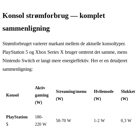
Konsol strømforbrug — komplet
sammenligning
Strømforbruget varierer markant mellem de aktuelle konsoltyper.
PlayStation 5 og Xbox Series X bruger omtrent det samme, mens
Nintendo Switch er langt mere energieffektiv. Her er en detaljeret
sammenligning:
Aktiv
Streaming/menu
Hvilemode
Slukket
Konsol
gaming
(W)
(W)
(W)
(W)
PlayStation
180-
50-70 W
1-2 W
0,3 W
5
220 W