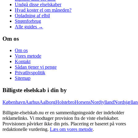
Undgå disse elselskaber
Hvad koster el om måneden?
Opladning af elbil
Strømforbrug
Alle guides →
Om os
Om os
Vores metode
Kontakt
Sådan tjener vi penge
Privatlivspolitik
Sitemap
Billigste elselskab i din by
København
Aarhus
Aalborg
Holstebro
Horsens
Nordjylland
Nordsjællan
Billigste-elselskab.nu er en sammenligningsside der indeholder
reklamelinks. Vi modtager provision fra de viste elselskaber.
Provisionen påvirker ikke din pris. Placering er baseret på vores
redaktionelle vurdering.
Læs om vores metode
.