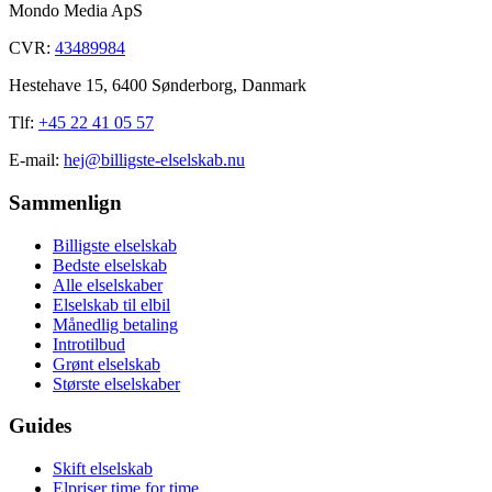
Mondo Media ApS
CVR:
43489984
Hestehave 15, 6400 Sønderborg, Danmark
Tlf:
+45 22 41 05 57
E-mail:
hej@billigste-elselskab.nu
Sammenlign
Billigste elselskab
Bedste elselskab
Alle elselskaber
Elselskab til elbil
Månedlig betaling
Introtilbud
Grønt elselskab
Største elselskaber
Guides
Skift elselskab
Elpriser time for time