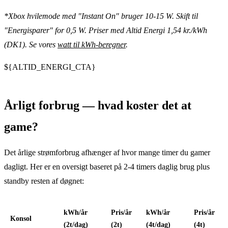
*Xbox hvilemode med "Instant On" bruger 10-15 W. Skift til
"Energisparer" for 0,5 W. Priser med Altid Energi 1,54 kr./kWh
(DK1). Se vores
watt til kWh-beregner
.
${ALTID_ENERGI_CTA}
Årligt forbrug — hvad koster det at
game?
Det årlige strømforbrug afhænger af hvor mange timer du gamer
dagligt. Her er en oversigt baseret på 2-4 timers daglig brug plus
standby resten af døgnet:
kWh/år
Pris/år
kWh/år
Pris/år
Konsol
(2t/dag)
(2t)
(4t/dag)
(4t)