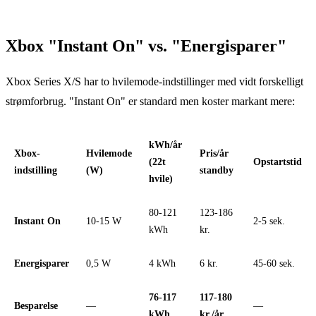
Xbox "Instant On" vs. "Energisparer"
Xbox Series X/S har to hvilemode-indstillinger med vidt forskelligt
strømforbrug. "Instant On" er standard men koster markant mere:
kWh/år
Xbox-
Hvilemode
Pris/år
(22t
Opstartstid
indstilling
(W)
standby
hvile)
80-121
123-186
Instant On
10-15 W
2-5 sek.
kWh
kr.
Energisparer
0,5 W
4 kWh
6 kr.
45-60 sek.
76-117
117-180
Besparelse
—
—
kWh
kr./år