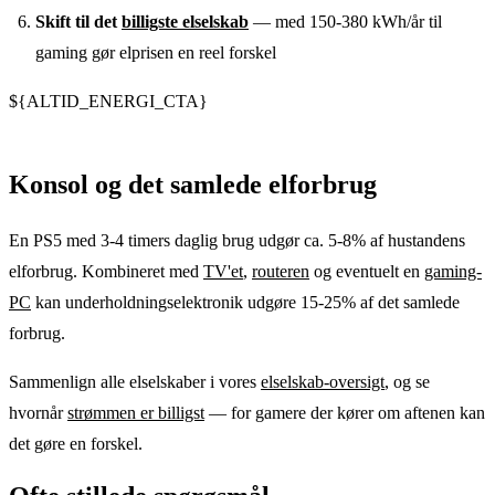
Skift til det
billigste elselskab
— med 150-380 kWh/år til
gaming gør elprisen en reel forskel
${ALTID_ENERGI_CTA}
Konsol og det samlede elforbrug
En PS5 med 3-4 timers daglig brug udgør ca. 5-8% af hustandens
elforbrug. Kombineret med
TV'et
,
routeren
og eventuelt en
gaming-
PC
kan underholdningselektronik udgøre 15-25% af det samlede
forbrug.
Sammenlign alle elselskaber i vores
elselskab-oversigt
, og se
hvornår
strømmen er billigst
— for gamere der kører om aftenen kan
det gøre en forskel.