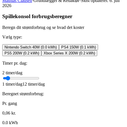
Mathias Clausen
·
Grundlægger & Redaktør
·
Sidst opdateret:
6. juli
2026
Spillekonsol forbrugsberegner
Beregn dit strømforbrug og se hvad det koster
Vælg type:
Nintendo Switch 40W
(
0.0
kWh)
PS4 150W
(
0.1
kWh)
PS5 200W
(
0.2
kWh)
Xbox Series X 200W
(
0.2
kWh)
Timer pr. dag
:
2
timer/dag
1
timer/dag
12
timer/dag
Beregnet strømforbrug:
Pr. gang
0,06
kr.
0.0
kWh