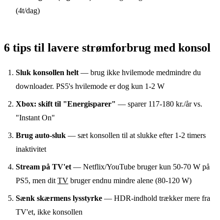
(4t/dag)
6 tips til lavere strømforbrug med konsol
Sluk konsollen helt
— brug ikke hvilemode medmindre du
downloader. PS5's hvilemode er dog kun 1-2 W
Xbox: skift til "Energisparer"
— sparer 117-180 kr./år vs.
"Instant On"
Brug auto-sluk
— sæt konsollen til at slukke efter 1-2 timers
inaktivitet
Stream på TV'et
— Netflix/YouTube bruger kun 50-70 W på
PS5, men dit
TV
bruger endnu mindre alene (80-120 W)
Sænk skærmens lysstyrke
— HDR-indhold trækker mere fra
TV'et, ikke konsollen