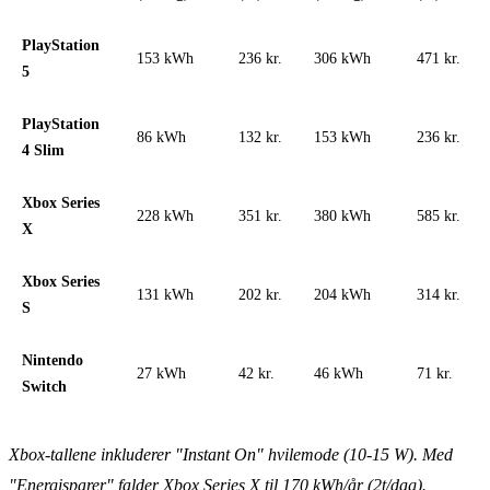
PlayStation
153 kWh
236 kr.
306 kWh
471 kr.
5
PlayStation
86 kWh
132 kr.
153 kWh
236 kr.
4 Slim
Xbox Series
228 kWh
351 kr.
380 kWh
585 kr.
X
Xbox Series
131 kWh
202 kr.
204 kWh
314 kr.
S
Nintendo
27 kWh
42 kr.
46 kWh
71 kr.
Switch
Xbox-tallene inkluderer "Instant On" hvilemode (10-15 W). Med
"Energisparer" falder Xbox Series X til 170 kWh/år (2t/dag).