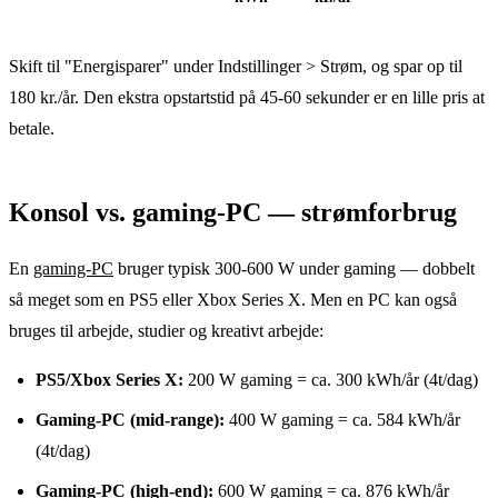
Skift til "Energisparer" under Indstillinger > Strøm, og spar op til
180 kr./år. Den ekstra opstartstid på 45-60 sekunder er en lille pris at
betale.
Konsol vs. gaming-PC — strømforbrug
En
gaming-PC
bruger typisk 300-600 W under gaming — dobbelt
så meget som en PS5 eller Xbox Series X. Men en PC kan også
bruges til arbejde, studier og kreativt arbejde:
PS5/Xbox Series X:
200 W gaming = ca. 300 kWh/år (4t/dag)
Gaming-PC (mid-range):
400 W gaming = ca. 584 kWh/år
(4t/dag)
Gaming-PC (high-end):
600 W gaming = ca. 876 kWh/år