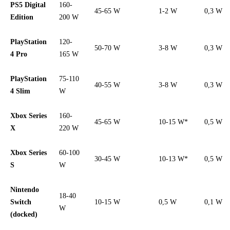
PS5 Digital
160-
45-65 W
1-2 W
0,3 W
Edition
200 W
PlayStation
120-
50-70 W
3-8 W
0,3 W
4 Pro
165 W
PlayStation
75-110
40-55 W
3-8 W
0,3 W
4 Slim
W
Xbox Series
160-
45-65 W
10-15 W*
0,5 W
X
220 W
Xbox Series
60-100
30-45 W
10-13 W*
0,5 W
S
W
Nintendo
18-40
Switch
10-15 W
0,5 W
0,1 W
W
(docked)