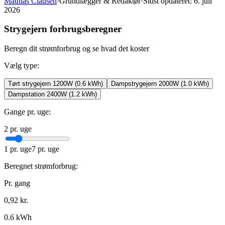
Mathias Clausen
·
Grundlægger & Redaktør
·
Sidst opdateret:
6. juli
2026
Strygejern forbrugsberegner
Beregn dit strømforbrug og se hvad det koster
Vælg type:
Tørt strygejern 1200W
(
0.6
kWh)
Dampstrygejern 2000W
(
1.0
kWh)
Dampstation 2400W
(
1.2
kWh)
Gange pr. uge
:
2
pr. uge
1
pr. uge
7
pr. uge
Beregnet strømforbrug:
Pr. gang
0,92
kr.
0.6
kWh