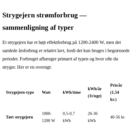
Strygejern strømforbrug —
sammenligning af typer
Et strygejern har et højt effektforbrug på 1200-2400 W, men det
samlede årsforbrug er relativt lavt, fordi det kun bruges i begrænsede
perioder. Forbruget afhænger primært af typen og hvor ofte du
stryger. Her er en oversigt:
Pris/år
kWh/år
Strygejern-type
Watt
kWh/time
(1,54
(1t/uge)
kr.)
1000-
0,5-0,7
26-36
Tørt strygejern
40-56 kr.
1200 W
kWh
kWh