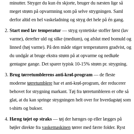
minutter. Stryger du kun én skjorte, bruger du næsten lige så
meget strøm på opvarmning som på selve strygningen. Saml
derfor altid en hel vaskeladning og stryg det hele på én gang.
Start med lav temperatur
— stryg syntetiske stoffer først (lav
varme), derefter uld og silke (medium), og afslut med bomuld og
linned (høj varme). På den måde stiger temperaturen gradvist, og
du undgår at bruge ekstra strøm på at opvarme og nedkøle
gentagne gange. Det sparer typisk 10-15% strøm pr. strygning.
Brug tørretumblerens anti-krøl-program
— de fleste
moderne
tørretumblere
har et anti-krøl-program, der reducerer
behovet for strygning markant. Tøj fra tørretumbleren er ofte så
glat, at du kan springe strygningen helt over for hverdagstøj som
t-shirts og bukser.
Hæng tøjet op straks
— tøj der hænges op eller lægges på
bøjler direkte fra
vaskemaskinen
tørrer med færre folder. Ryst