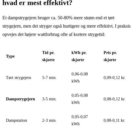
hvad er mest effektivt?
Et dampstrygejern bruger ca. 50-80% mere strøm end et tørt
strygejern, men det stryger også hurtigere og mere effektivt. I praksis
opvejes det højere wattforbrug ofte af kortere strygetid:
Tid pr.
kWh pr.
Pris pr.
Type
skjorte
skjorte
skjorte
0,06-0,08
Tørt strygejern
5-7 min.
0,09-0,12 kr.
kWh
0,05-0,08
Dampstrygejern
3-5 min.
0,08-0,12 kr.
kWh
0,05-0,07
Dampstation
2-3 min.
0,08-0,11 kr.
kWh