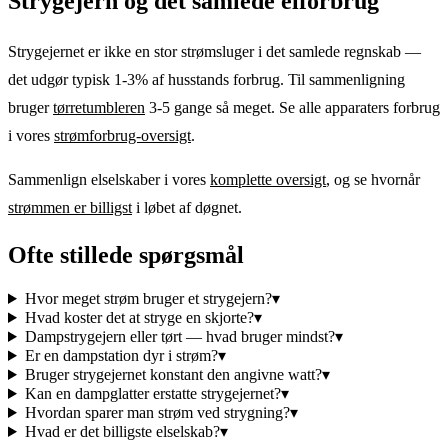
Strygejern og det samlede elforbrug
Strygejernet er ikke en stor strømsluger i det samlede regnskab —
det udgør typisk 1-3% af husstands forbrug. Til sammenligning
bruger
tørretumbleren
3-5 gange så meget. Se alle apparaters forbrug
i vores
strømforbrug-oversigt
.
Sammenlign elselskaber i vores
komplette oversigt
, og se hvornår
strømmen er billigst
i løbet af døgnet.
Ofte stillede spørgsmål
Hvor meget strøm bruger et strygejern?
▾
Hvad koster det at stryge en skjorte?
▾
Dampstrygejern eller tørt — hvad bruger mindst?
▾
Er en dampstation dyr i strøm?
▾
Bruger strygejernet konstant den angivne watt?
▾
Kan en dampglatter erstatte strygejernet?
▾
Hvordan sparer man strøm ved strygning?
▾
Hvad er det billigste elselskab?
▾