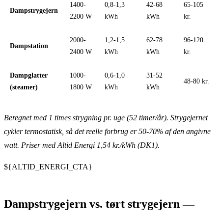
1400-
0,8-1,3
42-68
65-105
Dampstrygejern
2200 W
kWh
kWh
kr.
2000-
1,2-1,5
62-78
96-120
Dampstation
2400 W
kWh
kWh
kr.
Dampglatter
1000-
0,6-1,0
31-52
48-80 kr.
(steamer)
1800 W
kWh
kWh
Beregnet med 1 times strygning pr. uge (52 timer/år). Strygejernet
cykler termostatisk, så det reelle forbrug er 50-70% af den angivne
watt. Priser med Altid Energi 1,54 kr./kWh (DK1).
${ALTID_ENERGI_CTA}
Dampstrygejern vs. tørt strygejern —