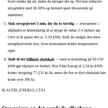
hvert stykke tøj ud, inden du hænger det op. Det kan reducere
strygetiden med 30-50% og dermed spare tilsvarende på
strømmen.
Sluk strygejernet 5 min. før du er færdig
— restvarmen i
sålpladen er tilstrækkelig til at stryge de sidste 2-3 stykker tøj.
Over et år sparer det ca. 5-10 kWh, fordi du undgår den mest
energikrævende fase, hvor termostaten holder temperaturen
oppe.
Skift til det
billigste elselskab
— med et årsforbrug på 50-150
kWh gør elprisen en forskel. Hos Altid Energi til 1,54 kr./kWh
koster strygning 77-231 kr./år, mens det hos et dyrt elselskab kan
koste over 300 kr.
${ALTID_ENERGI_CTA}