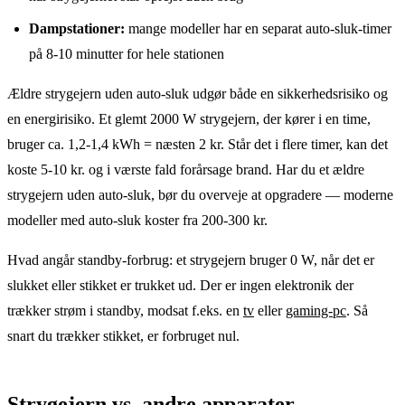
Dampstationer:
mange modeller har en separat auto-sluk-timer
på 8-10 minutter for hele stationen
Ældre strygejern uden auto-sluk udgør både en sikkerhedsrisiko og
en energirisiko. Et glemt 2000 W strygejern, der kører i en time,
bruger ca. 1,2-1,4 kWh = næsten 2 kr. Står det i flere timer, kan det
koste 5-10 kr. og i værste fald forårsage brand. Har du et ældre
strygejern uden auto-sluk, bør du overveje at opgradere — moderne
modeller med auto-sluk koster fra 200-300 kr.
Hvad angår standby-forbrug: et strygejern bruger 0 W, når det er
slukket eller stikket er trukket ud. Der er ingen elektronik der
trækker strøm i standby, modsat f.eks. en
tv
eller
gaming-pc
. Så
snart du trækker stikket, er forbruget nul.
Strygejern vs. andre apparater