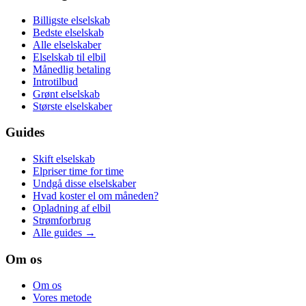
Billigste elselskab
Bedste elselskab
Alle elselskaber
Elselskab til elbil
Månedlig betaling
Introtilbud
Grønt elselskab
Største elselskaber
Guides
Skift elselskab
Elpriser time for time
Undgå disse elselskaber
Hvad koster el om måneden?
Opladning af elbil
Strømforbrug
Alle guides →
Om os
Om os
Vores metode