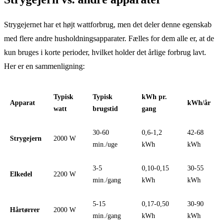
Strygejernet har et højt wattforbrug, men det deler denne egenskab
med flere andre husholdningsapparater. Fælles for dem alle er, at de
kun bruges i korte perioder, hvilket holder det årlige forbrug lavt.
Her er en sammenligning:
Typisk
Typisk
kWh pr.
Apparat
kWh/år
watt
brugstid
gang
30-60
0,6-1,2
42-68
Strygejern
2000 W
min./uge
kWh
kWh
3-5
0,10-0,15
30-55
Elkedel
2200 W
min./gang
kWh
kWh
5-15
0,17-0,50
30-90
Hårtørrer
2000 W
min./gang
kWh
kWh