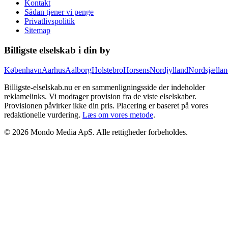
Kontakt
Sådan tjener vi penge
Privatlivspolitik
Sitemap
Billigste elselskab i din by
København
Aarhus
Aalborg
Holstebro
Horsens
Nordjylland
Nordsjællan
Billigste-elselskab.nu er en sammenligningsside der indeholder
reklamelinks. Vi modtager provision fra de viste elselskaber.
Provisionen påvirker ikke din pris. Placering er baseret på vores
redaktionelle vurdering.
Læs om vores metode
.
©
2026
Mondo Media ApS
. Alle rettigheder forbeholdes.